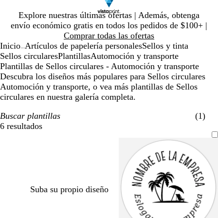
Diapositiva
Explore nuestras últimas ofertas | Además, obtenga
1
envío económico gratis en todos los pedidos de $100+ |
de
Comprar todas las ofertas
1
Inicio
Artículos de papelería personales
Sellos y tinta
...
Sellos circulares
Plantillas
Automoción y transporte
Plantillas de Sellos circulares - Automoción y transporte
Descubra los diseños más populares para Sellos circulares
Automoción y transporte, o vea más plantillas de Sellos
circulares en nuestra galería completa.
Buscar plantillas
(1)
6 resultados
Filtros
Suba su propio diseño