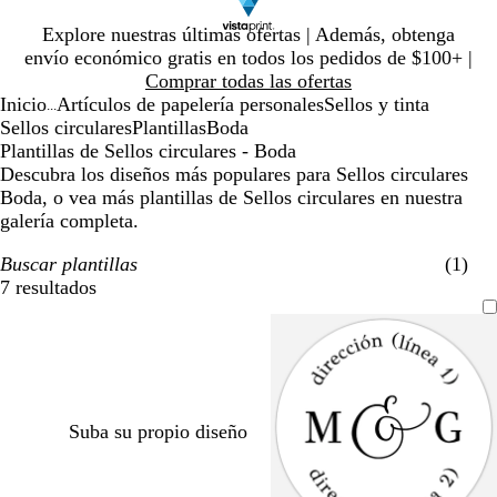
Diapositiva
Explore nuestras últimas ofertas | Además, obtenga
1
envío económico gratis en todos los pedidos de $100+ |
de
Comprar todas las ofertas
1
Inicio
Artículos de papelería personales
Sellos y tinta
...
Sellos circulares
Plantillas
Boda
Plantillas de Sellos circulares - Boda
Descubra los diseños más populares para Sellos circulares
Boda, o vea más plantillas de Sellos circulares en nuestra
galería completa.
Buscar plantillas
(1)
7 resultados
Filtros
Suba su propio diseño