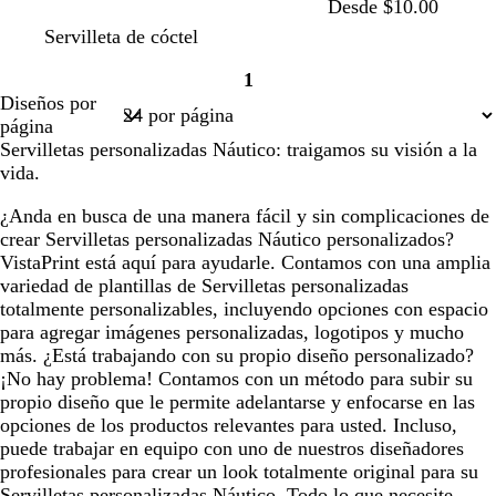
Desde $10.00
a
t
a
b
n
b
b
v
m
Servilleta de cóctel
z
u
c
l
e
l
l
e
a
1
u
r
e
a
g
a
a
r
r
Página
Diseños por
l
q
r
n
r
n
n
d
r
1
página
o
u
o
c
o
c
c
e
ó
Servilletas personalizadas Náutico: traigamos su visión a la
s
e
o
o
o
b
n
vida.
c
s
o
o
u
a
s
s
¿Anda en busca de una manera fácil y sin complicaciones de
r
q
c
crear Servilletas personalizadas Náutico personalizados?
o
u
u
VistaPrint está aquí para ayudarle. Contamos con una amplia
e
r
variedad de plantillas de Servilletas personalizadas
o
totalmente personalizables, incluyendo opciones con espacio
para agregar imágenes personalizadas, logotipos y mucho
más. ¿Está trabajando con su propio diseño personalizado?
¡No hay problema! Contamos con un método para subir su
propio diseño que le permite adelantarse y enfocarse en las
opciones de los productos relevantes para usted. Incluso,
puede trabajar en equipo con uno de nuestros diseñadores
profesionales para crear un look totalmente original para su
Servilletas personalizadas Náutico. Todo lo que necesite,