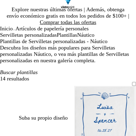
Diapositiva
Explore nuestras últimas ofertas | Además, obtenga
1
envío económico gratis en todos los pedidos de $100+ |
de
Comprar todas las ofertas
1
Inicio
Artículos de papelería personales
...
Servilletas personalizadas
Plantillas
Náutico
Plantillas de Servilletas personalizadas - Náutico
Descubra los diseños más populares para Servilletas
personalizadas Náutico, o vea más plantillas de Servilletas
personalizadas en nuestra galería completa.
Buscar plantillas
14 resultados
Filtros
Suba su propio diseño