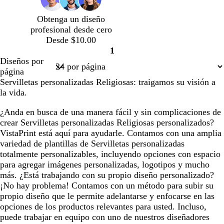
l
l
l
l
s
l
o
o
d
o
o
o
o
a
a
a
a
c
a
l
l
o
l
l
l
l
Obtenga un diseño
r
r
r
r
u
r
i
i
i
i
i
i
profesional desde cero
o
o
o
o
r
o
v
v
v
v
v
v
Desde $10.00
o
a
a
a
a
a
a
1
Página
Diseños por
1
página
Servilletas personalizadas Religiosas: traigamos su visión a
la vida.
¿Anda en busca de una manera fácil y sin complicaciones de
crear Servilletas personalizadas Religiosas personalizados?
VistaPrint está aquí para ayudarle. Contamos con una amplia
variedad de plantillas de Servilletas personalizadas
totalmente personalizables, incluyendo opciones con espacio
para agregar imágenes personalizadas, logotipos y mucho
más. ¿Está trabajando con su propio diseño personalizado?
¡No hay problema! Contamos con un método para subir su
propio diseño que le permite adelantarse y enfocarse en las
opciones de los productos relevantes para usted. Incluso,
puede trabajar en equipo con uno de nuestros diseñadores