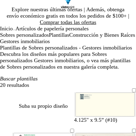
Diapositiva
Explore nuestras últimas ofertas | Además, obtenga
1
envío económico gratis en todos los pedidos de $100+ |
de
Comprar todas las ofertas
1
Inicio
Artículos de papelería personales
...
Sobres personalizados
Plantillas
Construcción y Bienes Raíces
Gestores inmobiliarios
Plantillas de Sobres personalizados - Gestores inmobiliarios
Descubra los diseños más populares para Sobres
personalizados Gestores inmobiliarios, o vea más plantillas
de Sobres personalizados en nuestra galería completa.
Buscar plantillas
20 resultados
Filtros
Suba su propio diseño
c
c
c
c
4.125" x 9.5” (#10)
r
r
r
r
e
e
e
e