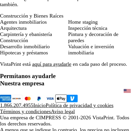
también.
Construcción y Bienes Raíces
Agentes inmobiliarios
Home staging
Arquitectura
Inspección técnica
Carpintería y ebanistería
Pintura y decoración de
Construcción
paredes
Desarrollo inmobiliario
Valuación e inversión
Hipotecas y préstamos
inmobiliaria
VistaPrint está
aquí para ayudarle
en cada paso del proceso.
Permítanos ayudarle
Nuestra empresa
1.866.207.4955
Inicio
Política de privacidad y cookies
Términos y condiciones
Aviso legal
Una empresa de CIMPRESS
© 2001-2026 VistaPrint. Todos
los derechos reservados.
A menos que se indique lo contrario, los precios no incluyen