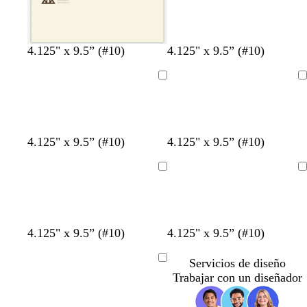
n
n
n
c
c
c
o
o
o
4.125" x 9.5” (#10)
4.125" x 9.5” (#10)
Cargando
Cargando
4.125" x 9.5” (#10)
4.125" x 9.5” (#10)
Cargando
Cargando
b
b
b
b
4.125" x 9.5” (#10)
4.125" x 9.5” (#10)
l
l
l
l
a
a
a
a
Servicios de diseño
Cargando
n
n
n
n
Trabajar con un diseñador
c
c
c
c
o
o
o
o