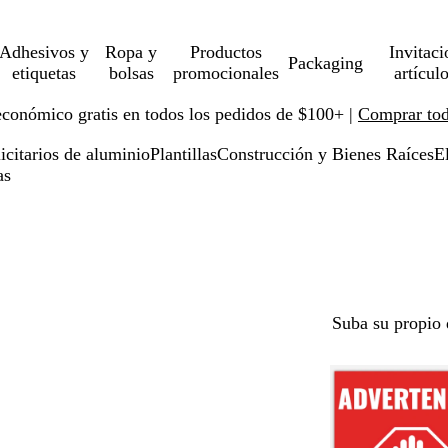
Adhesivos y
Ropa y
Productos
Invitaci
Packaging
etiquetas
bolsas
promocionales
artícul
económico gratis en todos los pedidos de $100+ |
Comprar toda
icitarios de aluminio
Plantillas
Construcción y Bienes Raíces
El
as
Suba su propio 