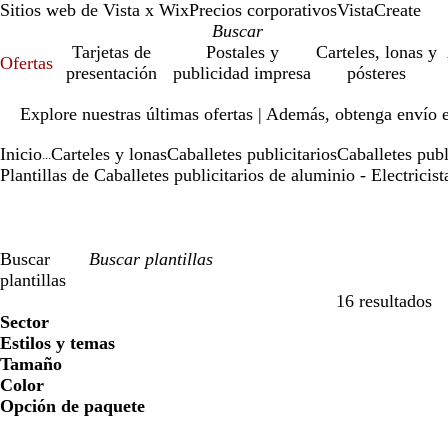
Sitios web de Vista x Wix
Precios corporativos
VistaCreate
Tarjetas de
Postales y
Carteles, lonas y
Ofertas
presentación
publicidad impresa
pósteres
Diapositiva
Explore nuestras últimas ofertas | Además, obtenga envío 
1
de
Inicio
Carteles y lonas
Caballetes publicitarios
Caballetes publ
1
...
Plantillas de Caballetes publicitarios de aluminio - Electricist
Buscar
plantillas
16 resultados
Filtros
Sector
Estilos y temas
Tamaño
Color
Opción de paquete