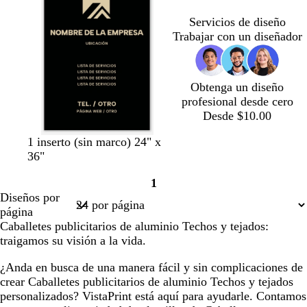
Servicios de diseño
Trabajar con un diseñador
Obtenga un diseño
profesional desde cero
Desde $10.00
n
n
g
a
v
1 inserto (sin marco) 24" x
e
e
r
z
e
36"
g
g
a
u
r
1
r
r
n
l
d
Página
Diseños por
o
o
a
o
e
1
página
t
s
b
Caballetes publicitarios de aluminio Techos y tejados:
e
c
o
traigamos su visión a la vida.
u
s
r
q
¿Anda en busca de una manera fácil y sin complicaciones de
o
u
crear Caballetes publicitarios de aluminio Techos y tejados
e
personalizados? VistaPrint está aquí para ayudarle. Contamos