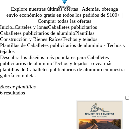
Diapositiva
Explore nuestras últimas ofertas | Además, obtenga
1
envío económico gratis en todos los pedidos de $100+ |
de
Comprar todas las ofertas
1
Inicio
Carteles y lonas
Caballetes publicitarios
...
Caballetes publicitarios de aluminio
Plantillas
Construcción y Bienes Raíces
Techos y tejados
Plantillas de Caballetes publicitarios de aluminio - Techos y
tejados
Descubra los diseños más populares para Caballetes
publicitarios de aluminio Techos y tejados, o vea más
plantillas de Caballetes publicitarios de aluminio en nuestra
galería completa.
Buscar plantillas
6 resultados
Filtros