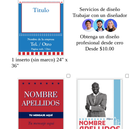
z
a
s
c
a
s
a
Servicios de diseño
u
r
m
u
m
Trabajar con un diseñador
l
o
e
r
e
a
r
o
r
d
a
a
o
l
l
Obtenga un diseño
d
d
profesional desde cero
a
a
Desde $10.00
1 inserto (sin marco) 24" x
36"