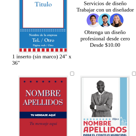
Servicios de diseño
r
s
t
u
u
m
Trabajar con un diseñador
o
q
a
r
r
e
u
o
o
r
e
a
l
Obtenga un diseño
d
profesional desde cero
a
Desde $10.00
1 inserto (sin marco) 24" x
36"