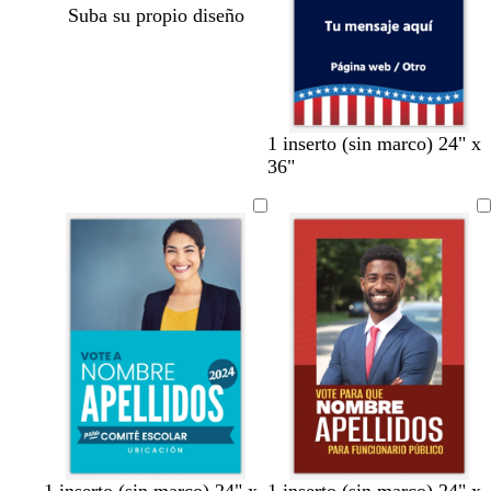
Suba su propio diseño
1 inserto (sin marco) 24" x
36"
v
p
b
a
v
r
v
g
v