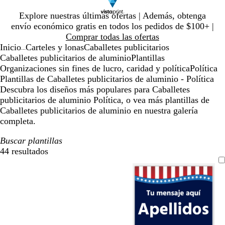
Diapositiva
Explore nuestras últimas ofertas | Además, obtenga
1
envío económico gratis en todos los pedidos de $100+ |
de
Comprar todas las ofertas
1
Inicio
Carteles y lonas
Caballetes publicitarios
...
Caballetes publicitarios de aluminio
Plantillas
Organizaciones sin fines de lucro, caridad y política
Política
Plantillas de Caballetes publicitarios de aluminio - Política
Descubra los diseños más populares para Caballetes
publicitarios de aluminio Política, o vea más plantillas de
Caballetes publicitarios de aluminio en nuestra galería
completa.
Buscar plantillas
44 resultados
Filtros