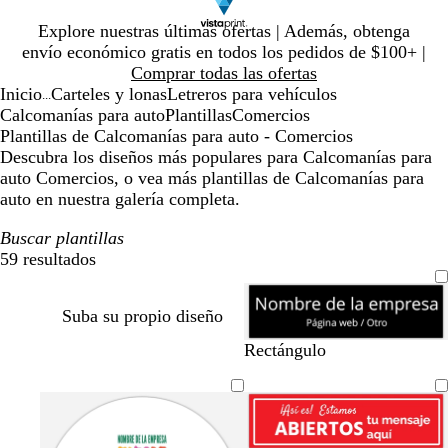
Diapositiva
Explore nuestras últimas ofertas | Además, obtenga
1
envío económico gratis en todos los pedidos de $100+ |
de
Comprar todas las ofertas
1
Inicio
Carteles y lonas
Letreros para vehículos
...
Calcomanías para auto
Plantillas
Comercios
Plantillas de Calcomanías para auto - Comercios
Descubra los diseños más populares para Calcomanías para
auto Comercios, o vea más plantillas de Calcomanías para
auto en nuestra galería completa.
Buscar plantillas
59 resultados
Filtros
Suba su propio diseño
n
v
v
p
Rectángulo
e
e
e
ú
g
r
r
r
r
d
d
p
o
e
e
u