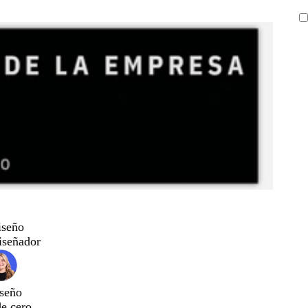
iseño
iseñador
seño
de cero