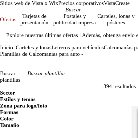
Sitios web de Vista x Wix
Precios corporativos
VistaCreate
Tarjetas de
Postales y
Carteles, lonas y
Ofertas
presentación
publicidad impresa
pósteres
Diapositiva
Explore nuestras últimas ofertas | Además, obtenga envío 
1
de
Inicio
Carteles y lonas
Letreros para vehículos
Calcomanías pa
1
...
Plantillas de Calcomanías para auto -
Buscar
plantillas
394 resultados
Filtros
Sector
Estilos y temas
Zona para logo/foto
Formas
Color
Tamaño