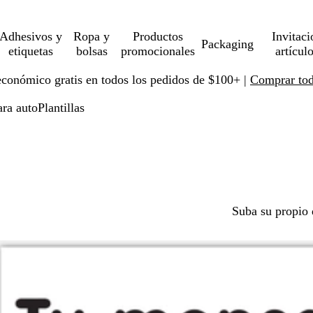
Adhesivos y
Ropa y
Productos
Invitaci
Packaging
etiquetas
bolsas
promocionales
artícul
económico gratis en todos los pedidos de $100+ |
Comprar toda
ra auto
Plantillas
Suba su propio 