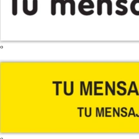
lo
lo