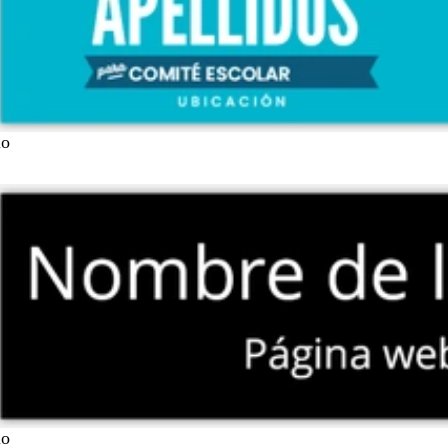
lo
lo