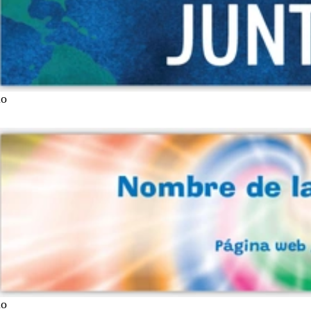
lo
lo