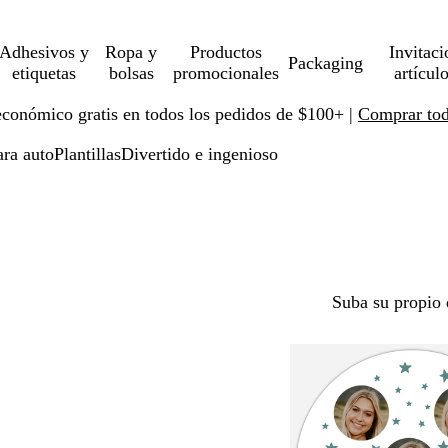
Adhesivos y
Ropa y
Productos
Invitaci
Packaging
etiquetas
bolsas
promocionales
artícul
económico gratis en todos los pedidos de $100+ |
Comprar toda
ra auto
Plantillas
Divertido e ingenioso
Suba su propio 