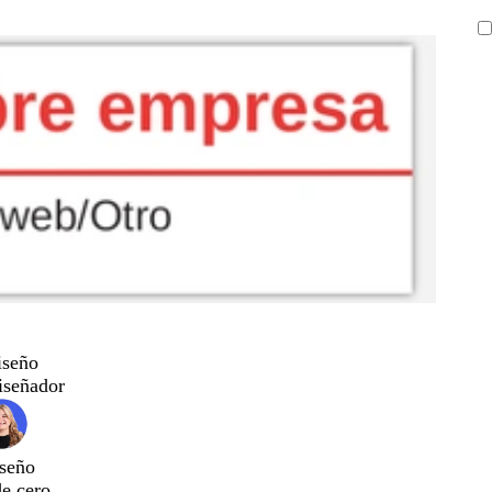
iseño
iseñador
seño
de cero