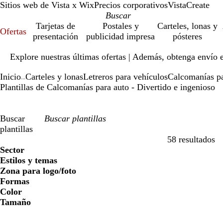
Sitios web de Vista x Wix
Precios corporativos
VistaCreate
Tarjetas de
Postales y
Carteles, lonas y
Ofertas
presentación
publicidad impresa
pósteres
Diapositiva
Explore nuestras últimas ofertas | Además, obtenga envío 
1
de
Inicio
Carteles y lonas
Letreros para vehículos
Calcomanías pa
1
...
Plantillas de Calcomanías para auto - Divertido e ingenioso
Buscar
plantillas
58 resultados
Filtros
Sector
Estilos y temas
Zona para logo/foto
Formas
Color
Tamaño