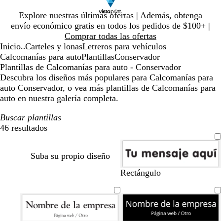
Diapositiva
Explore nuestras últimas ofertas | Además, obtenga
1
envío económico gratis en todos los pedidos de $100+ |
de
Comprar todas las ofertas
1
Inicio
Carteles y lonas
Letreros para vehículos
...
Calcomanías para auto
Plantillas
Conservador
Plantillas de Calcomanías para auto - Conservador
Descubra los diseños más populares para Calcomanías para
auto Conservador, o vea más plantillas de Calcomanías para
auto en nuestra galería completa.
Buscar plantillas
46 resultados
Filtros
Suba su propio diseño
b
a
Rectángulo
l
m
a
a
n
r
c
i