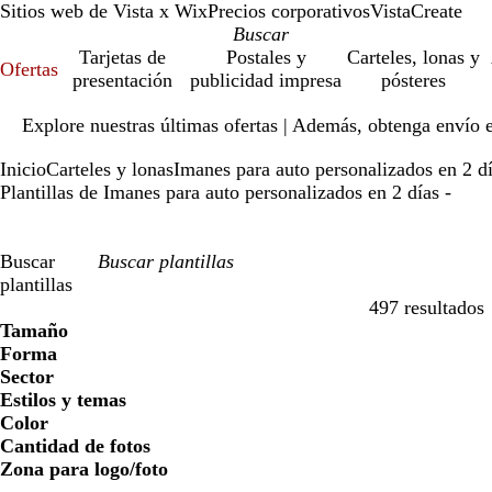
Sitios web de Vista x Wix
Precios corporativos
VistaCreate
Tarjetas de
Postales y
Carteles, lonas y
Ofertas
presentación
publicidad impresa
pósteres
Diapositiva
Explore nuestras últimas ofertas | Además, obtenga envío 
1
de
Inicio
Carteles y lonas
Imanes para auto personalizados en 2 d
1
Plantillas de Imanes para auto personalizados en 2 días -
Buscar
plantillas
497 resultados
Filtros
Tamaño
Forma
Sector
Estilos y temas
Color
Cantidad de fotos
Zona para logo/foto