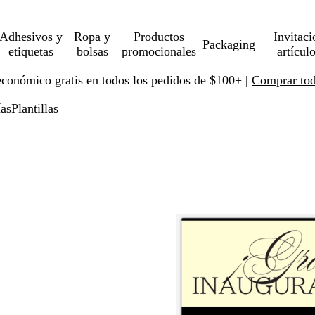
Adhesivos y
Ropa y
Productos
Invitaci
Packaging
etiquetas
bolsas
promocionales
artícul
económico gratis en todos los pedidos de $100+ |
Comprar toda
ías
Plantillas