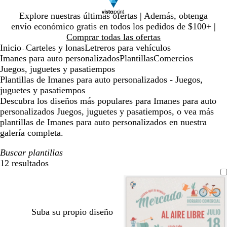
Diapositiva
Explore nuestras últimas ofertas | Además, obtenga
1
envío económico gratis en todos los pedidos de $100+ |
de
Comprar todas las ofertas
1
Inicio
Carteles y lonas
Letreros para vehículos
...
Imanes para auto personalizados
Plantillas
Comercios
Juegos, juguetes y pasatiempos
Plantillas de Imanes para auto personalizados - Juegos,
juguetes y pasatiempos
Descubra los diseños más populares para Imanes para auto
personalizados Juegos, juguetes y pasatiempos, o vea más
plantillas de Imanes para auto personalizados en nuestra
galería completa.
Buscar plantillas
12 resultados
Filtros
Suba su propio diseño