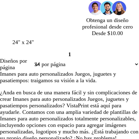
a
a
a
a
a
r
r
r
r
r
o
o
o
o
o
Obtenga un diseño
profesional desde cero
Desde $10.00
24" x 24"
1
Página
Diseños por
1
página
Imanes para auto personalizados Juegos, juguetes y
pasatiempos: traigamos su visión a la vida.
¿Anda en busca de una manera fácil y sin complicaciones de
crear Imanes para auto personalizados Juegos, juguetes y
pasatiempos personalizados? VistaPrint está aquí para
ayudarle. Contamos con una amplia variedad de plantillas de
Imanes para auto personalizados totalmente personalizables,
incluyendo opciones con espacio para agregar imágenes
personalizadas, logotipos y mucho más. ¿Está trabajando con
su propio diseño personalizado? ¡No hay problema!