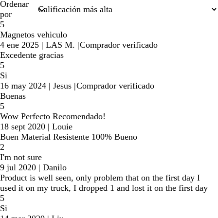
búsqueda
Ordenar
por
5
Magnetos vehiculo
4 ene 2025
|
LAS M.
|
Comprador verificado
Excedente gracias
5
Si
16 may 2024
|
Jesus
|
Comprador verificado
Buenas
5
Wow Perfecto Recomendado!
18 sept 2020
|
Louie
Buen Material Resistente 100% Bueno
2
I'm not sure
9 jul 2020
|
Danilo
Product is well seen, only problem that on the first day I
used it on my truck, I dropped 1 and lost it on the first day
5
Si