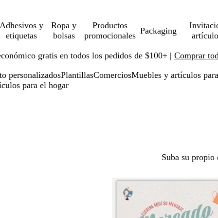
Adhesivos y
Ropa y
Productos
Invitaci
Packaging
etiquetas
bolsas
promocionales
artícul
económico gratis en todos los pedidos de $100+ |
Comprar toda
to personalizados
Plantillas
Comercios
Muebles y artículos para
ículos para el hogar
Suba su propio 