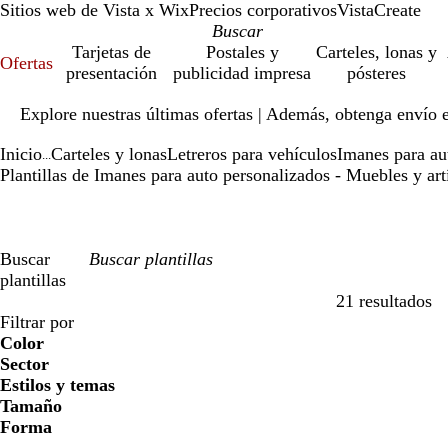
Sitios web de Vista x Wix
Precios corporativos
VistaCreate
Tarjetas de
Postales y
Carteles, lonas y
Ofertas
presentación
publicidad impresa
pósteres
Diapositiva
Explore nuestras últimas ofertas | Además, obtenga envío 
1
de
Inicio
Carteles y lonas
Letreros para vehículos
Imanes para au
1
...
Plantillas de Imanes para auto personalizados - Muebles y art
Buscar
plantillas
21 resultados
Filtros
Filtrar por
Color
Sector
Estilos y temas
Tamaño
Forma