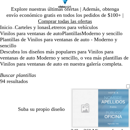
Diapositiva
Explore nuestras últimas ofertas | Además, obtenga
1
envío económico gratis en todos los pedidos de $100+ |
de
Comprar todas las ofertas
1
Inicio
Carteles y lonas
Letreros para vehículos
...
Vinilos para ventanas de auto
Plantillas
Moderno y sencillo
Plantillas de Vinilos para ventanas de auto - Moderno y
sencillo
Descubra los diseños más populares para Vinilos para
ventanas de auto Moderno y sencillo, o vea más plantillas de
Vinilos para ventanas de auto en nuestra galería completa.
Buscar plantillas
94 resultados
Filtros
Suba su propio diseño