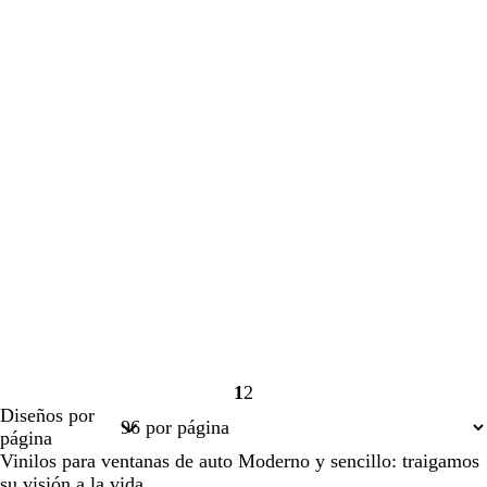
1
2
Página
Página
Diseños por
1
2
página
Vinilos para ventanas de auto Moderno y sencillo: traigamos
su visión a la vida.