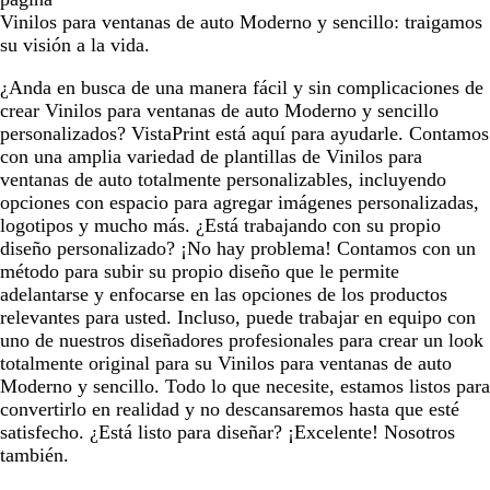
o
u
n
o
o
Vinilos para ventanas de auto Moderno y sencillo: traigamos
s
r
d
s
s
su visión a la vida.
c
a
a
c
c
u
o
a
u
u
¿Anda en busca de una manera fácil y sin complicaciones de
r
s
z
r
r
crear Vinilos para ventanas de auto Moderno y sencillo
o
c
u
o
o
personalizados? VistaPrint está aquí para ayudarle. Contamos
u
l
con una amplia variedad de plantillas de Vinilos para
r
a
ventanas de auto totalmente personalizables, incluyendo
o
d
opciones con espacio para agregar imágenes personalizadas,
o
logotipos y mucho más. ¿Está trabajando con su propio
diseño personalizado? ¡No hay problema! Contamos con un
método para subir su propio diseño que le permite
adelantarse y enfocarse en las opciones de los productos
relevantes para usted. Incluso, puede trabajar en equipo con
uno de nuestros diseñadores profesionales para crear un look
totalmente original para su Vinilos para ventanas de auto
Moderno y sencillo. Todo lo que necesite, estamos listos para
convertirlo en realidad y no descansaremos hasta que esté
satisfecho. ¿Está listo para diseñar? ¡Excelente! Nosotros
también.