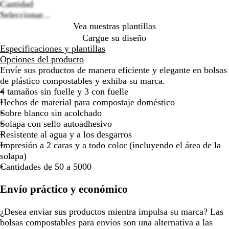
de
de
de
de
de
de
de
Cantidad
las
las
las
las
las
las
las
Seleccionar...
flechas
flechas
flechas
flechas
flechas
flechas
flec
Vea nuestras plantillas
para
para
para
para
para
para
para
Cargue su diseño
arrastrar
arrastrar
arrastrar
arrastrar
arrastrar
arrastrar
arras
Especificaciones y plantillas
Opciones del producto
Envíe sus productos de manera eficiente y elegante en bolsas
de plástico compostables y exhiba su marca.
4 tamaños sin fuelle y 3 con fuelle
Hechos de material para compostaje doméstico
Sobre blanco sin acolchado
Solapa con sello autoadhesivo
Resistente al agua y a los desgarros
Impresión a 2 caras y a todo color (incluyendo el área de la
solapa)
Cantidades de 50 a 5000
Envío práctico y económico
¿Desea enviar sus productos mientra impulsa su marca? Las
bolsas compostables para envíos son una alternativa a las