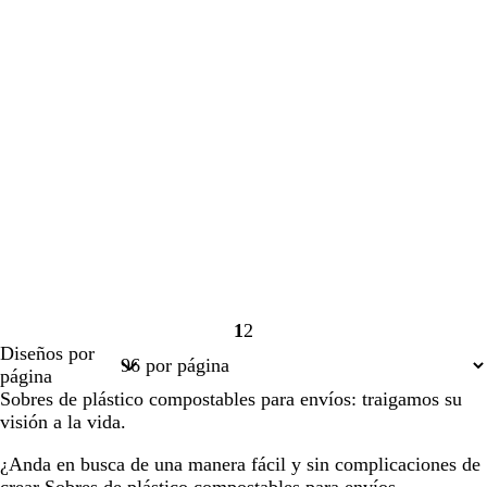
1
2
Página
Página
Diseños por
1
2
página
Sobres de plástico compostables para envíos: traigamos su
visión a la vida.
¿Anda en busca de una manera fácil y sin complicaciones de