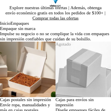
Diapositiva
Explore nuestras últimas ofertas | Además, obtenga
1
envío económico gratis en todos los pedidos de $100+ |
de
Comprar todas las ofertas
1
Inicio
Empaques
Empaque sin marca
Impulse su negocio o no se complique la vida con empaques
sin impresión confiables que cuidan de su bolsillo.
Agotado
Cajas postales sin impresión
Cajas para envíos sin
Envíe ropa, manualidades y
impresión
más en cajas postales
Diseñe empaques fáciles de