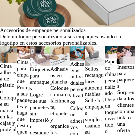
Accesorios de empaque personalizados
Dele un toque personalizado a sus empaques usando su
logotipo en estos accesorios personalizables.
Diapositivas
Nuevo bajo precio
Nuevas opciones
Nuevas opciones
Nuevas opciones
Nuevas opcio
de
la
Papel
Cinta
Adhes
Cinta
Insertos
1
de
para
Sellos
Adhesiv
Etiquetas
ivos
adhesiv
para
a
china
empa
rectangu
os en
para
indivi
a de
paquete
la
perso
que
lares
plancha
empaque
duales
plástic
s
2
naliz
Protej
autoenti
Coloque
s
person
o
Sorpren
de
ado
a sus
ntables
su marca
Logre
alizad
Coloqu
da a los
8
Dele
paque
Selle los
fácilmen
que sus
os
e su
clientes
un
tes y
empaque
te,
paquetes
Coloq
marca
con una
toque
haga
s
etiquete
sin
ue
en las
nota o
diver
que
simples
y
impresió
adhesi
cajas y
una
tido
desta
usando
organice
n
vos
protéjal
oferta
o
quen.
su
los
destaque
con