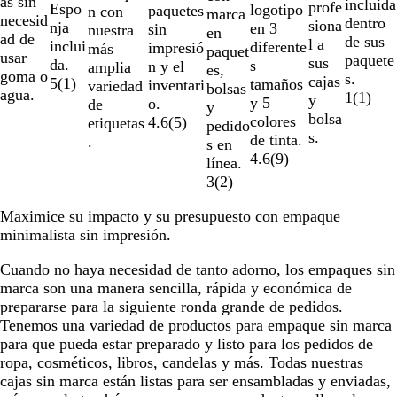
as sin
incluida
profe
Espo
logotipo
paquetes
n con
marca
necesid
dentro
siona
nja
en 3
sin
nuestra
en
ad de
de sus
l a
inclui
diferente
impresió
más
paquet
usar
paquete
sus
da.
s
n y el
amplia
es,
goma o
s.
cajas
5
(
1
)
tamaños
inventari
variedad
bolsas
agua.
1
(
1
)
y
y 5
o.
de
y
bolsa
colores
4.6
(
5
)
etiquetas
pedido
s.
de tinta.
.
s en
4.6
(
9
)
línea.
3
(
2
)
Maximice su impacto y su presupuesto con empaque
minimalista sin impresión.
Cuando no haya necesidad de tanto adorno, los empaques sin
marca son una manera sencilla, rápida y económica de
prepararse para la siguiente ronda grande de pedidos.
Tenemos una variedad de productos para empaque sin marca
para que pueda estar preparado y listo para los pedidos de
ropa, cosméticos, libros, candelas y más. Todas nuestras
cajas sin marca están listas para ser ensambladas y enviadas,