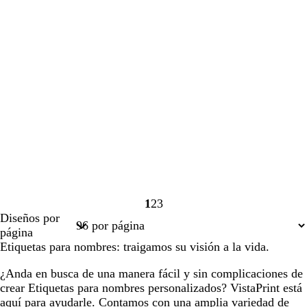
1
2
3
Página
Página
Página
Diseños por
1
2
3
página
Etiquetas para nombres: traigamos su visión a la vida.
¿Anda en busca de una manera fácil y sin complicaciones de
crear Etiquetas para nombres personalizados? VistaPrint está
aquí para ayudarle. Contamos con una amplia variedad de