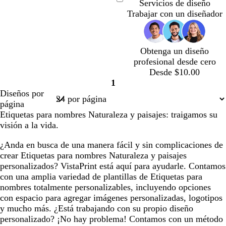
r
q
r
r
r
r
e
o
e
o
Servicios de diseño
Cargando
o
u
i
i
i
i
r
s
r
s
Trabajar con un diseñador
e
s
s
s
s
d
a
d
t
c
c
c
c
e
c
e
a
l
l
l
l
o
l
a
d
Obtenga un diseño
a
a
a
a
l
a
z
o
profesional desde cero
r
r
r
r
i
r
u
Desde $10.00
o
o
o
o
v
o
l
1
a
a
Página
Diseños por
d
1
página
o
Etiquetas para nombres Naturaleza y paisajes: traigamos su
visión a la vida.
¿Anda en busca de una manera fácil y sin complicaciones de
crear Etiquetas para nombres Naturaleza y paisajes
personalizados? VistaPrint está aquí para ayudarle. Contamos
con una amplia variedad de plantillas de Etiquetas para
nombres totalmente personalizables, incluyendo opciones
con espacio para agregar imágenes personalizadas, logotipos
y mucho más. ¿Está trabajando con su propio diseño
personalizado? ¡No hay problema! Contamos con un método