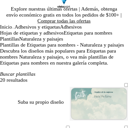
Diapositiva
Explore nuestras últimas ofertas | Además, obtenga
1
envío económico gratis en todos los pedidos de $100+ |
de
Comprar todas las ofertas
1
Inicio
Adhesivos y etiquetas
Adhesivos
...
Hojas de etiquetas y adhesivos
Etiquetas para nombres
Plantillas
Naturaleza y paisajes
Plantillas de Etiquetas para nombres - Naturaleza y paisajes
Descubra los diseños más populares para Etiquetas para
nombres Naturaleza y paisajes, o vea más plantillas de
Etiquetas para nombres en nuestra galería completa.
Buscar plantillas
20 resultados
Filtros
Suba su propio diseño