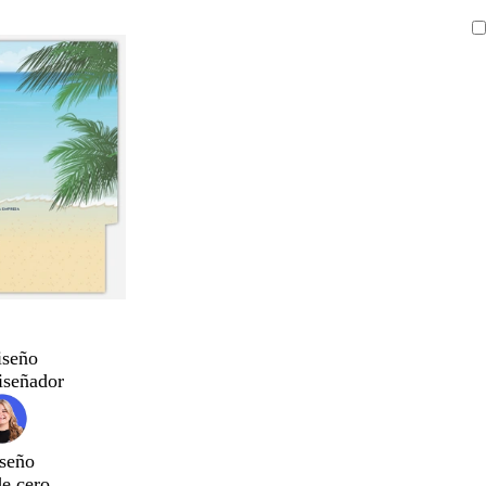
iseño
iseñador
seño
de cero