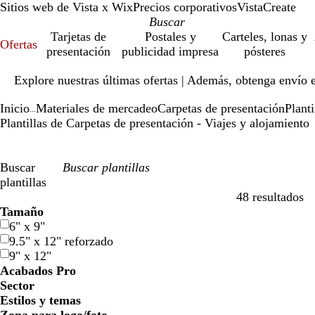
Sitios web de Vista x Wix
Precios corporativos
VistaCreate
Tarjetas de
Postales y
Carteles, lonas y
Ofertas
presentación
publicidad impresa
pósteres
Diapositiva
Explore nuestras últimas ofertas | Además, obtenga envío 
1
de
Inicio
Materiales de mercadeo
Carpetas de presentación
Planti
1
...
Plantillas de Carpetas de presentación - Viajes y alojamiento
Buscar
plantillas
48 resultados
Filtros
Tamaño
6" x 9"
9.5" x 12" reforzado
9" x 12"
Acabados Pro
Sector
Estilos y temas