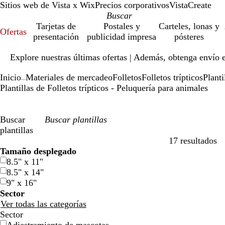
Sitios web de Vista x Wix
Precios corporativos
VistaCreate
Tarjetas de
Postales y
Carteles, lonas y
Ofertas
presentación
publicidad impresa
pósteres
Diapositiva
Explore nuestras últimas ofertas | Además, obtenga envío 
1
de
Inicio
Materiales de mercadeo
Folletos
Folletos trípticos
Planti
1
...
Plantillas de Folletos trípticos - Peluquería para animales
Buscar
plantillas
17 resultados
Filtros
Tamaño desplegado
8.5" x 11"
8.5" x 14"
9" x 16"
Sector
Ver todas las categorías
Sector