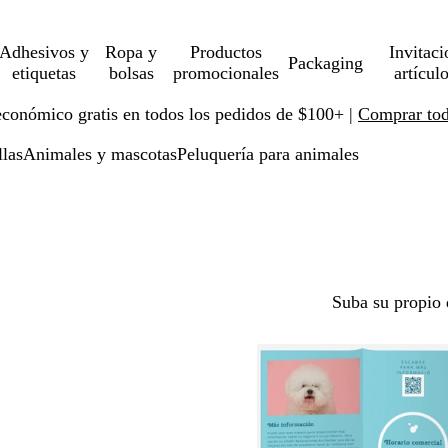
Adhesivos y
Ropa y
Productos
Invitaci
Packaging
etiquetas
bolsas
promocionales
artícul
económico gratis en todos los pedidos de $100+ |
Comprar toda
llas
Animales y mascotas
Peluquería para animales
Suba su propio 