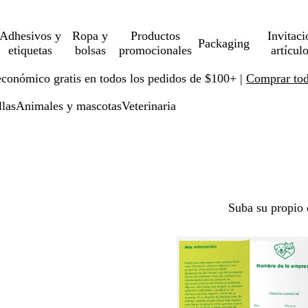
Adhesivos y
Ropa y
Productos
Invitaci
Packaging
etiquetas
bolsas
promocionales
artícul
económico gratis en todos los pedidos de $100+ |
Comprar toda
llas
Animales y mascotas
Veterinaria
Suba su propio 