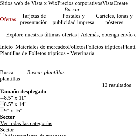
Sitios web de Vista x Wix
Precios corporativos
VistaCreate
Tarjetas de
Postales y
Carteles, lonas y
Ofertas
presentación
publicidad impresa
pósteres
Diapositiva
Explore nuestras últimas ofertas | Además, obtenga envío 
1
de
Inicio
Materiales de mercadeo
Folletos
Folletos trípticos
Planti
1
...
Plantillas de Folletos trípticos - Veterinaria
Buscar
plantillas
12 resultados
Filtros
Tamaño desplegado
8.5" x 11"
8.5" x 14"
9" x 16"
Sector
Ver todas las categorías
Sector