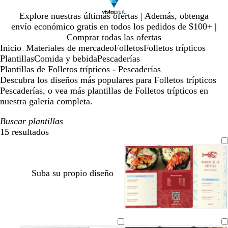
Diapositiva
Explore nuestras últimas ofertas | Además, obtenga
1
envío económico gratis en todos los pedidos de $100+ |
de
Comprar todas las ofertas
1
Inicio
Materiales de mercadeo
Folletos
Folletos trípticos
...
Plantillas
Comida y bebida
Pescaderías
Plantillas de Folletos trípticos - Pescaderías
Descubra los diseños más populares para Folletos trípticos
Pescaderías, o vea más plantillas de Folletos trípticos en
nuestra galería completa.
Buscar plantillas
15 resultados
Filtros
Suba su propio diseño
c
b
g
r
l
r