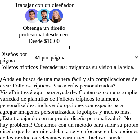
a
e
r
e
i
i
Trabajar con un diseñador
n
r
p
r
s
s
c
o
u
o
o
c
o
r
s
l
Obtenga un diseño
a
c
a
profesional desde cero
o
u
r
Desde $10.00
s
r
o
1
c
o
Página
Diseños por
u
1
página
r
Folletos trípticos Pescaderías: traigamos su visión a la vida.
o
¿Anda en busca de una manera fácil y sin complicaciones de
crear Folletos trípticos Pescaderías personalizados?
VistaPrint está aquí para ayudarle. Contamos con una amplia
variedad de plantillas de Folletos trípticos totalmente
personalizables, incluyendo opciones con espacio para
agregar imágenes personalizadas, logotipos y mucho más.
¿Está trabajando con su propio diseño personalizado? ¡No
hay problema! Contamos con un método para subir su propio
diseño que le permite adelantarse y enfocarse en las opciones
de los productos relevantes para usted. Incluso, puede