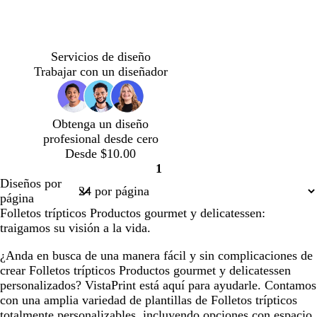
s
t
r
q
a
o
u
m
p
n
v
c
r
r
v
e
a
ú
e
e
r
o
o
e
Servicios de diseño
r
r
g
r
e
j
s
r
Trabajar con un diseñador
r
p
r
d
m
o
a
d
ó
u
o
e
a
v
c
e
n
r
o
i
l
a
Obtenga un diseño
a
l
n
a
z
profesional desde cero
o
i
o
r
u
Desde $10.00
s
v
o
l
1
c
a
a
Página
Diseños por
u
d
1
página
r
o
Folletos trípticos Productos gourmet y delicatessen:
o
traigamos su visión a la vida.
¿Anda en busca de una manera fácil y sin complicaciones de
crear Folletos trípticos Productos gourmet y delicatessen
personalizados? VistaPrint está aquí para ayudarle. Contamos
con una amplia variedad de plantillas de Folletos trípticos
totalmente personalizables, incluyendo opciones con espacio