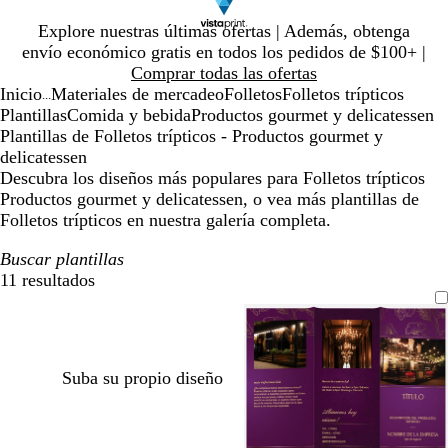
Diapositiva
Explore nuestras últimas ofertas | Además, obtenga
1
envío económico gratis en todos los pedidos de $100+ |
de
Comprar todas las ofertas
1
Inicio
Materiales de mercadeo
Folletos
Folletos trípticos
...
Plantillas
Comida y bebida
Productos gourmet y delicatessen
Plantillas de Folletos trípticos - Productos gourmet y
delicatessen
Descubra los diseños más populares para Folletos trípticos
Productos gourmet y delicatessen, o vea más plantillas de
Folletos trípticos en nuestra galería completa.
Buscar plantillas
11 resultados
Filtros
Suba su propio diseño