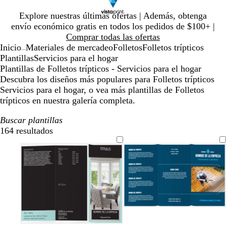
Diapositiva
Explore nuestras últimas ofertas | Además, obtenga
1
envío económico gratis en todos los pedidos de $100+ |
de
Comprar todas las ofertas
1
Inicio
Materiales de mercadeo
Folletos
Folletos trípticos
...
Plantillas
Servicios para el hogar
Plantillas de Folletos trípticos - Servicios para el hogar
Descubra los diseños más populares para Folletos trípticos
Servicios para el hogar, o vea más plantillas de Folletos
trípticos en nuestra galería completa.
Buscar plantillas
164 resultados
Filtros
a
a
n
b
z
z
e
l