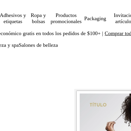
Adhesivos y
Ropa y
Productos
Invitaci
Packaging
etiquetas
bolsas
promocionales
artícul
económico gratis en todos los pedidos de $100+ |
Comprar toda
eza y spa
Salones de belleza