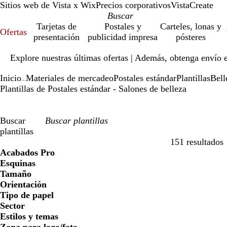
Sitios web de Vista x Wix
Precios corporativos
VistaCreate
Tarjetas de
Postales y
Carteles, lonas y
Ofertas
presentación
publicidad impresa
pósteres
Diapositiva
Explore nuestras últimas ofertas | Además, obtenga envío 
1
de
Inicio
Materiales de mercadeo
Postales estándar
Plantillas
Bell
1
...
Plantillas de Postales estándar - Salones de belleza
Buscar
plantillas
151 resultados
Filtros
Acabados Pro
Esquinas
Tamaño
Orientación
Tipo de papel
Sector
Estilos y temas