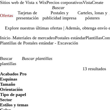
Sitios web de Vista x Wix
Precios corporativos
VistaCreate
Tarjetas de
Postales y
Carteles, lonas y
Ofertas
presentación
publicidad impresa
pósteres
Diapositiva
Explore nuestras últimas ofertas | Además, obtenga envío 
1
de
Inicio
Materiales de mercadeo
Postales estándar
Plantillas
Cons
1
...
Plantillas de Postales estándar - Excavación
Buscar
plantillas
13 resultados
Filtros
Acabados Pro
Esquinas
Tamaño
Orientación
Tipo de papel
Sector
Estilos y temas