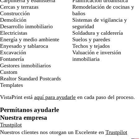
Carpintería y ebanistería
Planificación urbanística
Cercas y terrazas
Remodelación de cocinas y
Construcción
baños
Demolición
Sistemas de vigilancia y
Desarrollo inmobiliario
seguridad
Electricistas
Soldadura y calderería
Energía y medio ambiente
Suelos y paredes
Enyesado y tablaroca
Techos y tejados
Excavación
Valuación e inversión
Fontanería
inmobiliaria
Gestores inmobiliarios
Custom
Realtor Standard Postcards
Templates
VistaPrint está
aquí para ayudarle
en cada paso del proceso.
Permítanos ayudarle
Nuestra empresa
Trustpilot
Nuestros clientes nos otorgan un Excelente en
Trustpilot