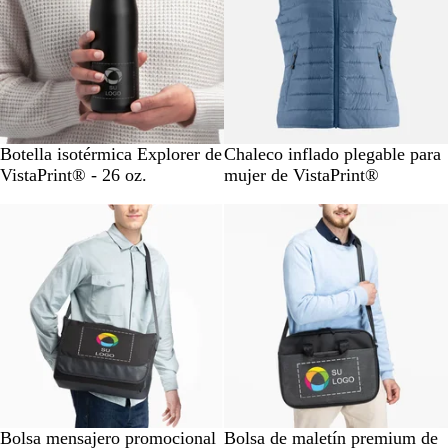
N
A
N
G
G
Botella isotérmica Explorer de
Chaleco inflado plegable para
e
z
e
r
r
VistaPrint® - 26 oz.
mujer de VistaPrint®
g
u
g
i
i
Nuevo
r
l
r
s
s
o
o
c
l
a
r
o
N
A
G
N
Bolsa mensajero promocional
Bolsa de maletín premium de