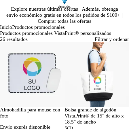
Diapositiva
Explore nuestras últimas ofertas | Además, obtenga
1
envío económico gratis en todos los pedidos de $100+ |
de
Comprar todas las ofertas
1
Inicio
Productos promocionales
Productos promocionales VistaPrint® personalizados
26 resultados
Filtrar y ordenar
Lo más vendido
Lo más vendido
B
N
N
Almohadilla para mouse con
Bolsa grande de algodón
l
e
a
foto
VistaPrint® de 15" de alto x
a
g
t
18.5" de ancho
Envío exprés disponible
n
r
u
1
5
(
1
)