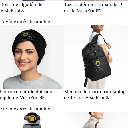
N
N
Bolsa de algodón de
Taza isotérmica Urban de 16
a
e
VistaPrint®
oz de VistaPrint®
t
g
Envío exprés disponible
u
r
Lo más vendido
r
o
a
l
N
N
L
G
A
N
G
A
Gorro con borde doblado
Mochila de diario para laptop
e
a
i
r
z
e
r
z
tejido de VistaPrint®
de 17" de VistaPrint®
g
v
g
i
u
g
i
u
Envío exprés disponible
r
y
h
s
l
r
s
l
o
B
t
o
r
o
l
G
s
e
u
r
c
a