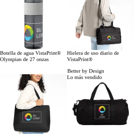
e
e
u
l
y
r
o
N
N
G
A
Botella de agua VistaPrint®
Hielera de uso diario de
e
e
r
z
Olympian de 27 onzas
VistaPrint®
g
g
i
u
Better by Design
r
r
s
l
Lo más vendido
o
o