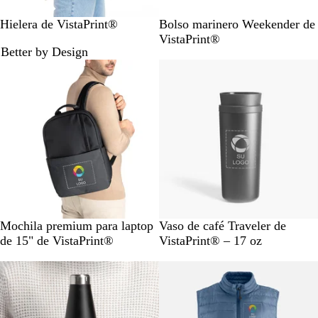
N
A
G
N
Hielera de VistaPrint®
Bolso marinero Weekender de
e
z
r
e
VistaPrint®
Better by Design
g
u
i
g
r
l
s
r
o
o
N
A
G
N
Mochila premium para laptop
Vaso de café Traveler de
e
z
r
e
de 15" de VistaPrint®
VistaPrint® – 17 oz
g
u
i
g
r
l
s
r
o
o