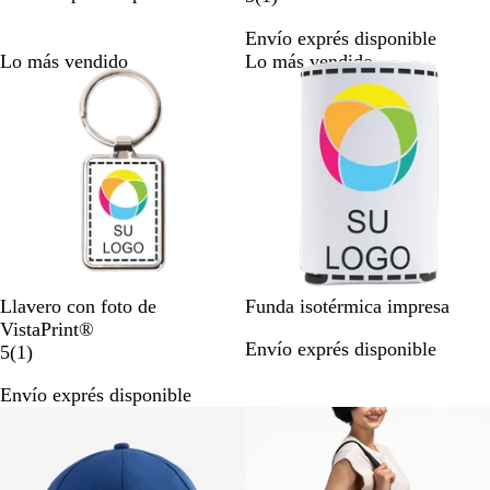
c
o
r
r
Envío exprés disponible
o
d
a
e
Lo más vendido
Lo más vendido
e
l
s
d
e
o
ñ
s
a
t
o
n
o
s
B
B
Llavero con foto de
Funda isotérmica impresa
l
l
VistaPrint®
Envío exprés disponible
a
1
a
5
(
1
)
n
r
n
Envío exprés disponible
c
e
c
o
s
o
e
ñ
a