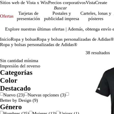
Sitios web de Vista x Wix
Precios corporativos
VistaCreate
Tarjetas de
Postales y
Carteles, lonas y
Ofertas
presentación
publicidad impresa
pósteres
Diapositiva
Explore nuestras últimas ofertas | Además, obtenga envío 
1
de
Inicio
Ropa y bolsas
Ropa y bolsas personalizadas de Adidas®
1
Ropa y bolsas personalizadas de Adidas®
Ir
38 resultados
Sin cantidad mínima
Nuevo
Impresión del reverso
Categorías
Color
A
A
B
G
G
M
N
N
P
R
R
V
Destacado
m
z
l
r
r
o
a
e
l
o
o
e
Nuevo
(
23
)
Nuevas opciones
(
3
)
a
u
a
i
i
r
r
g
a
j
s
r
Better by Design
(
9
)
r
l
n
s
s
a
a
r
t
o
a
d
Género
i
c
d
n
o
e
d
e
l
o
o
j
a
o
Hombres
(
25
)
Mujeres
(
13
)
Unisex
(
1
)