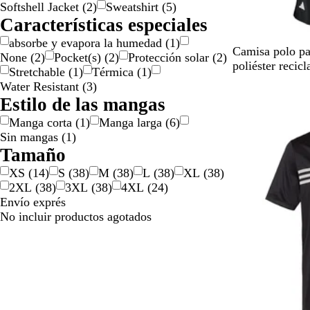
Softshell Jacket
(
2
)
Sweatshirt
(
5
)
Características especiales
absorbe y evapora la humedad
(
1
)
N
B
O
A
A
Camisa polo pa
None
(
2
)
Pocket(s)
(
2
)
Protección solar
(
2
)
e
l
n
z
z
poliéster recicl
Stretchable
(
1
)
Térmica
(
1
)
g
a
i
u
u
Water Resistant
(
3
)
r
n
x
l
l
Estilo de las mangas
o
c
m
r
Manga corta
(
1
)
Manga larga
(
6
)
o
a
e
Sin mangas
(
1
)
r
a
Tamaño
i
l
n
u
XS
(
14
)
S
(
38
)
M
(
38
)
L
(
38
)
XL
(
38
)
o
n
2XL
(
38
)
3XL
(
38
)
4XL
(
24
)
u
i
Envío exprés
n
v
No incluir productos agotados
i
e
v
r
e
s
r
i
s
t
i
a