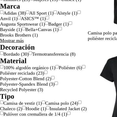
l
a
d
Marca
o
o
Adidas
(
38
)
All Sport
(
1
)
Alstyle
(
1
)
Anvil
(
1
)
ASICS™
(
1
)
Augusta Sportswear
(
1
)
Badger
(
1
)
Bayside
(
1
)
Bella+Canvas
(
1
)
N
B
O
B
C
Camisa polo pa
Brooks Brothers
(
1
)
e
l
n
l
o
poliéster recicl
Marca
Mostrar más
g
a
i
u
l
opciones
Decoración
Nuevo
r
n
x
e
l
Bordado
(
30
)
Termotransferencia
(
8
)
o
c
F
e
Material
o
u
g
s
i
100% algodón orgánico
(
1
)
Poliéster
(
6
)
i
a
Poliéster reciclado
(
23
)
o
t
Polyester-Cotton Blend
(
2
)
n
e
Polyester-Spandex Blend
(
3
)
N
Recycled Polyester
(
3
)
a
Tipo
v
Camisa de vestir
(
1
)
Camisa polo
(
24
)
y
Chaleco
(
2
)
Hoodie
(
1
)
Insulated Jacket
(
2
)
Pulóver con cremallera de 1/4
(
1
)