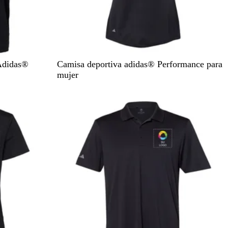
N
 Adidas®
Camisa deportiva adidas® Performance para
e
mujer
g
Nuevas opciones
r
o