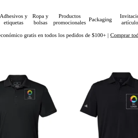
Adhesivos y
Ropa y
Productos
Invitaci
Packaging
etiquetas
bolsas
promocionales
artícul
económico gratis en todos los pedidos de $100+ |
Comprar toda
 a resultados filtrados
Nuevas opciones