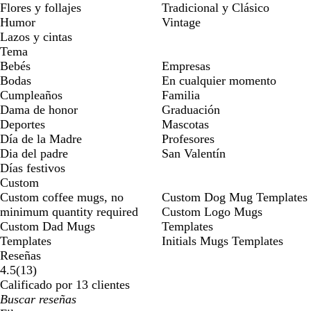
Flores y follajes
Tradicional y Clásico
Humor
Vintage
Lazos y cintas
Tema
Bebés
Empresas
Bodas
En cualquier momento
Cumpleaños
Familia
Dama de honor
Graduación
Deportes
Mascotas
Día de la Madre
Profesores
Dia del padre
San Valentín
Días festivos
Custom
Custom coffee mugs, no
Custom Dog Mug Templates
minimum quantity required
Custom Logo Mugs
Custom Dad Mugs
Templates
Templates
Initials Mugs Templates
Reseñas
13
4.5
(
13
)
reseñas
Calificado por 13 clientes
Mis