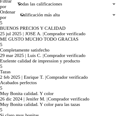
datos
Filtrar
de
por
búsqueda
Ordenar
por
5
BUENOS PRECIOS Y CALIDAD
25 jul 2025
|
JOSE A.
|
Comprador verificado
ME GUSTO MUCHO TODO GRACIAS
5
Completamente satisfecho
29 mar 2025
|
Luis C.
|
Comprador verificado
Exelente calidad de impression y producto
5
Tazas
2 feb 2025
|
Enrique T.
|
Comprador verificado
Acabados perfectos
5
Muy Bonita calidad. Y color
26 dic 2024
|
Jenifer M.
|
Comprador verificado
Muy Bonita calidad. Y color para las tazas
5
Si claro muy bonitas