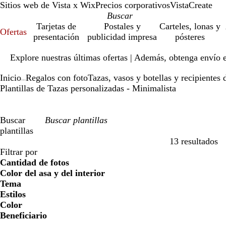
Sitios web de Vista x Wix
Precios corporativos
VistaCreate
Tarjetas de
Postales y
Carteles, lonas y
Ofertas
presentación
publicidad impresa
pósteres
Diapositiva
Explore nuestras últimas ofertas | Además, obtenga envío 
1
de
Inicio
Regalos con foto
Tazas, vasos y botellas y recipientes 
1
...
Plantillas de Tazas personalizadas - Minimalista
Buscar
plantillas
13 resultados
Filtros
Filtrar por
Cantidad de fotos
Color del asa y del interior
Tema
Estilos
Color
a
a
v
v
a
a
n
n
r
r
g
g
b
b
n
n
m
m
c
c
v
v
r
r
Beneficiario
z
z
e
e
m
m
a
a
o
o
r
r
l
l
e
e
a
a
r
r
i
i
o
o