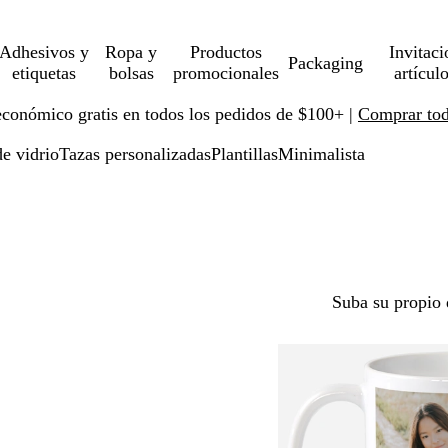
Adhesivos y
Ropa y
Productos
Invitaci
Packaging
etiquetas
bolsas
promocionales
artícul
económico gratis en todos los pedidos de $100+ |
Comprar toda
de vidrio
Tazas personalizadas
Plantillas
Minimalista
Suba su propio 