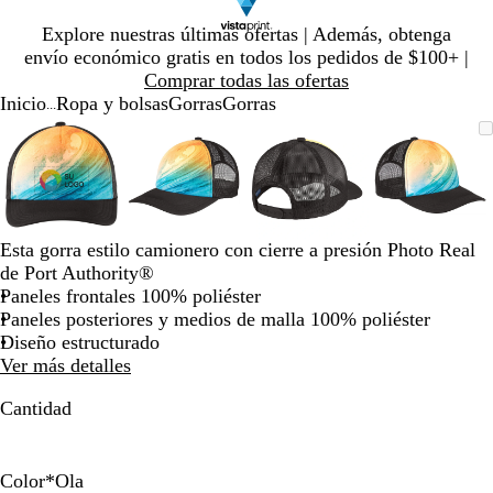
Diapositiva
Explore nuestras últimas ofertas | Además, obtenga
1
envío económico gratis en todos los pedidos de $100+ |
de
Comprar todas las ofertas
1
Inicio
Ropa y bolsas
Gorras
Gorras
...
Diapositiva
Imagen
Ampliado
Use
Haga
Imagen
Ampliado
Use
Haga
Imagen
Ampliado
Use
Haga
Imagen
Amplia
Use
Haga
1
ampliable
al
la
clic
ampliable
al
la
clic
ampliable
al
la
clic
ampliab
al
la
clic
de
con
mínimo
tecla
para
con
mínimo
tecla
para
con
mínimo
tecla
para
con
mínimo
tecla
para
4
zoom
de
expandir
zoom
de
expandir
zoom
de
expandir
zoom
de
expandi
más
más
más
más
(+)
(+)
(+)
(+)
Esta gorra estilo camionero con cierre a presión Photo Real
y
y
y
y
de Port Authority®
menos
menos
menos
menos
Paneles frontales 100% poliéster
(-)
(-)
(-)
(-)
Paneles posteriores y medios de malla 100% poliéster
para
para
para
para
Diseño estructurado
acercar/alejar
acercar/alejar
acercar/alejar
acercar/
Ver más detalles
con
con
con
con
zoom
zoom
zoom
zoom
Cantidad
y
y
y
y
las
las
las
las
teclas
teclas
teclas
teclas
Color
*
Ola