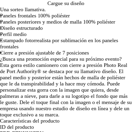
de
de
de
de
S
P
C
O
C
Cargue su diseño
las
las
las
las
e
a
a
l
i
Una sorteo llamativa.
flechas
flechas
flechas
flechas
l
l
l
a
m
Paneles frontales 100% poliéster
para
para
para
para
v
m
l
a
Paneles posteriores y medios de malla 100% poliéster
arrastrar
arrastrar
arrastrar
arrastra
a
e
e
n
Diseño estructurado
r
d
e
Perfil medio
a
e
v
Estampado fotorrealista por sublimación en los paneles
s
l
a
frontales
a
d
Cierre a presión ajustable de 7 posiciones
c
a
¿Busca una promoción especial para su próximo evento?
i
Esta gorra estilo camionero con cierre a presión Photo Real
u
de Port Authority® se destaca por su llamativo diseño. El
d
panel medio y posterior están hechos de malla de poliéster
a
que le da transpirabilidad y la hace muy cómoda. Puede
d
personalizar esta gorra con la imagen que quiera, desde
palmeras a nieve, para darle a su logotipo el fondo que más
le guste. Dele el toque final con la imagen o el mensaje de su
empresa usando nuestro estudio de diseño en línea y dele un
toque exclusivo a su marca.
Características del producto
ID del producto