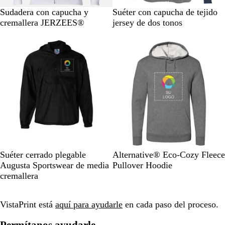
o
a
W
B
N
G
J
Sudadera con capucha y
Suéter con capucha de tejido
d
h
l
a
r
a
cremallera JERZEES®
jersey de dos tonos
o
i
a
v
i
s
Agotado
Agotado
t
c
y
s
p
e
k
j
e
a
a
s
d
p
o
e
o
a
s
d
c
o
u
/
r
A
o
N
D
H
Suéter cerrado plegable
Alternative® Eco-Cozy Fleece
z
/
e
a
e
Augusta Sportswear de media
Pullover Hoodie
u
N
g
r
a
cremallera
l
e
r
k
t
m
g
o
H
h
a
r
VistaPrint está
aquí para ayudarle
en cada paso del proceso.
e
e
r
o
a
r
i