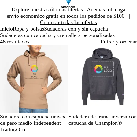
Diapositiva
Explore nuestras últimas ofertas | Además, obtenga
1
envío económico gratis en todos los pedidos de $100+ |
de
Comprar todas las ofertas
1
Inicio
Ropa y bolsas
Sudaderas con y sin capucha
Sudaderas con capucha y cremallera personalizadas
46 resultados
Filtrar y ordenar
Lo más vendido
A
A
M
A
A
C
N
B
G
G
Sudadera con capucha unisex
Sudadera de trama inversa con
r
m
o
z
z
a
e
l
r
r
de peso medio Independent
capucha de Champion®
e
a
n
u
u
r
g
a
i
i
Trading Co.
n
r
t
l
l
b
r
n
s
s