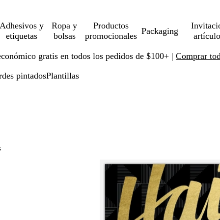
Adhesivos y
Ropa y
Productos
Invitaci
Packaging
etiquetas
bolsas
promocionales
artícul
económico gratis en todos los pedidos de $100+ |
Comprar toda
rdes pintados
Plantillas
s