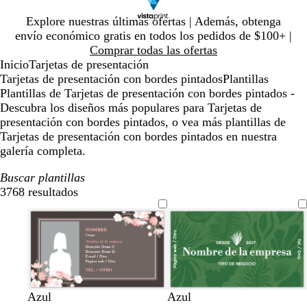
Diapositiva
Explore nuestras últimas ofertas | Además, obtenga
1
envío económico gratis en todos los pedidos de $100+ |
de
Comprar todas las ofertas
1
Inicio
Tarjetas de presentación
Tarjetas de presentación con bordes pintados
Plantillas
Plantillas de Tarjetas de presentación con bordes pintados -
Descubra los diseños más populares para Tarjetas de
presentación con bordes pintados, o vea más plantillas de
Tarjetas de presentación con bordes pintados en nuestra
galería completa.
Buscar plantillas
3768 resultados
Filtros
g
b
b
g
b
v
v
v
t
Azul
Azul