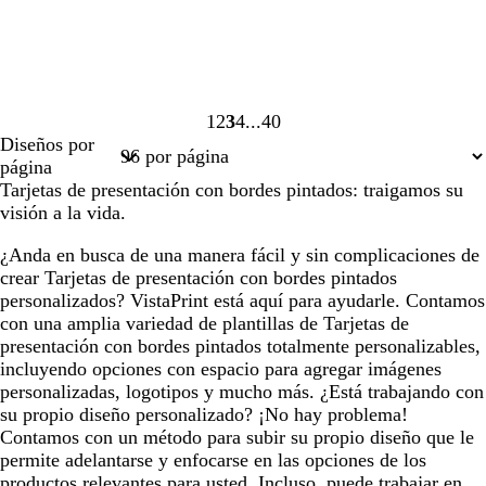
1
2
3
4
40
Página
Página
Página
Página
Página
Diseños por
1
2
3
4
40
página
Tarjetas de presentación con bordes pintados: traigamos su
visión a la vida.
¿Anda en busca de una manera fácil y sin complicaciones de
crear Tarjetas de presentación con bordes pintados
personalizados? VistaPrint está aquí para ayudarle. Contamos
con una amplia variedad de plantillas de Tarjetas de
presentación con bordes pintados totalmente personalizables,
incluyendo opciones con espacio para agregar imágenes
personalizadas, logotipos y mucho más. ¿Está trabajando con
su propio diseño personalizado? ¡No hay problema!
Contamos con un método para subir su propio diseño que le
permite adelantarse y enfocarse en las opciones de los
productos relevantes para usted. Incluso, puede trabajar en