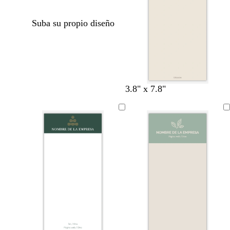
Suba su propio diseño
c
g
c
3.8" x 7.8"
r
r
r
e
i
e
m
s
m
a
a