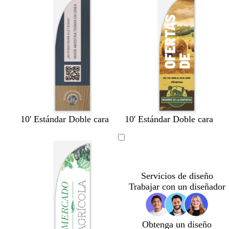
g
m
m
d
m
m
10' Estándar Doble cara
10' Estándar Doble cara
r
a
a
o
a
a
i
r
r
r
r
r
s
r
r
a
r
r
o
ó
ó
d
ó
ó
s
n
n
o
n
n
Servicios de diseño
c
o
o
Trabajar con un diseñador
u
s
s
r
c
c
o
u
u
Obtenga un diseño
r
r