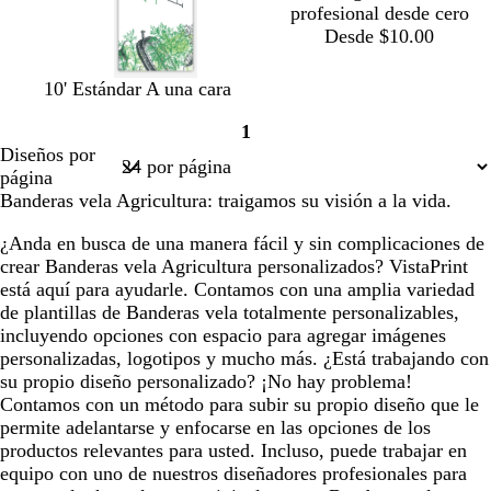
profesional desde cero
o
o
Desde $10.00
b
t
b
v
c
10' Estándar A una cara
l
o
l
e
r
1
a
s
a
r
e
Página
Diseños por
n
t
n
d
m
1
página
c
a
c
e
a
Banderas vela Agricultura: traigamos su visión a la vida.
o
d
o
b
o
o
¿Anda en busca de una manera fácil y sin complicaciones de
s
crear Banderas vela Agricultura personalizados? VistaPrint
q
está aquí para ayudarle. Contamos con una amplia variedad
u
de plantillas de Banderas vela totalmente personalizables,
e
incluyendo opciones con espacio para agregar imágenes
personalizadas, logotipos y mucho más. ¿Está trabajando con
su propio diseño personalizado? ¡No hay problema!
Contamos con un método para subir su propio diseño que le
permite adelantarse y enfocarse en las opciones de los
productos relevantes para usted. Incluso, puede trabajar en
equipo con uno de nuestros diseñadores profesionales para