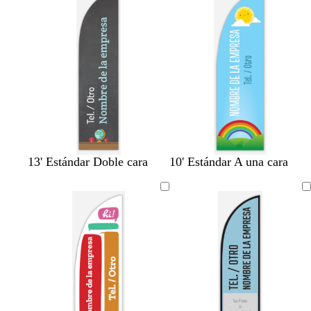
c
d
c
a
o
o
o
t
e
13' Estándar Doble cara
10' Estándar A una cara