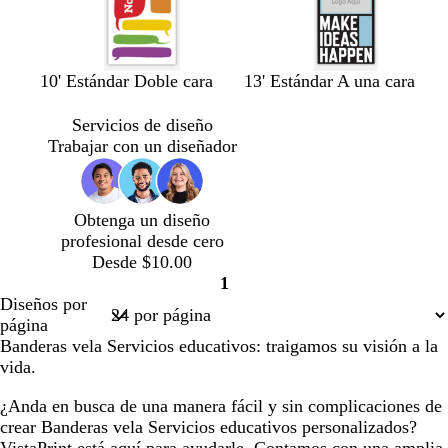
b
a
b
a
n
d
a
a
10' Estándar Doble cara
13' Estándar A una cara
l
z
l
z
e
o
z
z
a
u
a
u
g
r
u
u
Servicios de diseño
n
l
n
l
r
a
l
l
Trabajar con un diseñador
c
c
c
c
o
d
o
o
o
l
o
l
o
s
s
a
a
c
c
Obtenga un diseño
r
r
u
u
profesional desde cero
o
o
r
r
Desde $10.00
o
o
1
Página
Diseños por
1
página
Banderas vela Servicios educativos: traigamos su visión a la
vida.
¿Anda en busca de una manera fácil y sin complicaciones de
crear Banderas vela Servicios educativos personalizados?