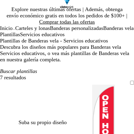
Diapositiva
Explore nuestras últimas ofertas | Además, obtenga
1
envío económico gratis en todos los pedidos de $100+ |
de
Comprar todas las ofertas
1
Inicio
Carteles y lonas
Banderas personalizadas
Banderas vela
...
Plantillas
Servicios educativos
Plantillas de Banderas vela - Servicios educativos
Descubra los diseños más populares para Banderas vela
Servicios educativos, o vea más plantillas de Banderas vela
en nuestra galería completa.
Buscar plantillas
7 resultados
Filtros
Suba su propio diseño