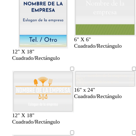
6" X 6"
Cuadrado/Rectángulo
12" X 18"
Cuadrado/Rectángulo
c
c
c
g
v
16" x 24"
r
r
r
r
e
Cuadrado/Rectángulo
e
e
e
i
r
m
m
m
s
d
a
a
a
o
e
12" X 18"
s
o
Cuadrado/Rectángulo
c
l
u
i