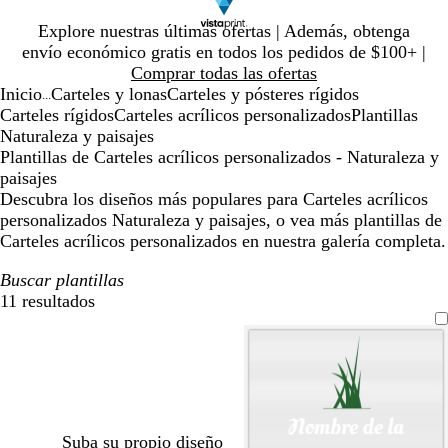
Diapositiva
Explore nuestras últimas ofertas | Además, obtenga
1
envío económico gratis en todos los pedidos de $100+ |
de
Comprar todas las ofertas
1
Inicio
Carteles y lonas
Carteles y pósteres rígidos
...
Carteles rígidos
Carteles acrílicos personalizados
Plantillas
Naturaleza y paisajes
Plantillas de Carteles acrílicos personalizados - Naturaleza y
paisajes
Descubra los diseños más populares para Carteles acrílicos
personalizados Naturaleza y paisajes, o vea más plantillas de
Carteles acrílicos personalizados en nuestra galería completa.
Buscar plantillas
11 resultados
Filtros
Suba su propio diseño