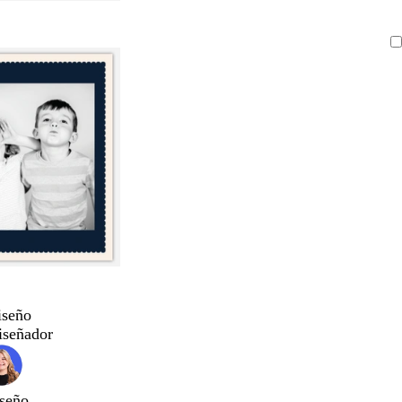
iseño
iseñador
seño