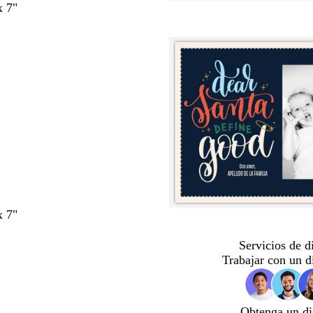
x 7"
x 7"
Servicios de d
Trabajar con un d
Obtenga un di