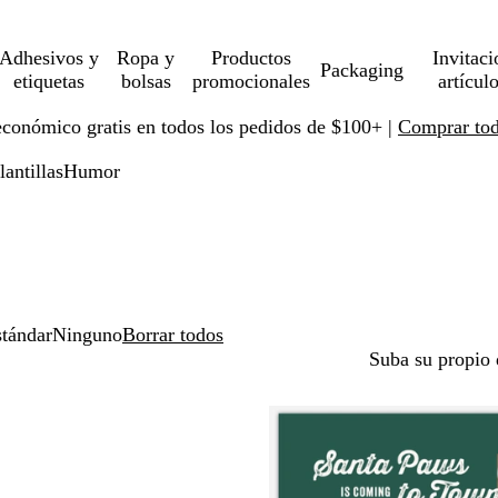
Adhesivos y
Ropa y
Productos
Invitaci
Packaging
etiquetas
bolsas
promocionales
artícul
económico gratis en todos los pedidos de $100+ |
Comprar toda
lantillas
Humor
tándar
Ninguno
Borrar todos
Suba su propio 