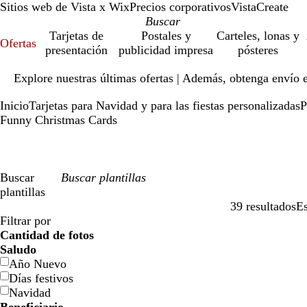
Sitios web de Vista x Wix
Precios corporativos
VistaCreate
Tarjetas de
Postales y
Carteles, lonas y
Ofertas
presentación
publicidad impresa
pósteres
Diapositiva
Explore nuestras últimas ofertas | Además, obtenga envío 
1
de
Inicio
Tarjetas para Navidad y para las fiestas personalizadas
P
1
Funny Christmas Cards
Buscar
plantillas
39 resultados
Es
Filtros
Filtrar por
Cantidad de fotos
Saludo
Año Nuevo
Días festivos
Navidad