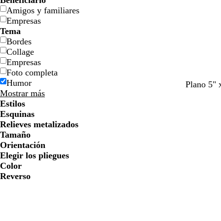
Beneficiario
Amigos y familiares
Empresas
Tema
Bordes
Collage
Empresas
Foto completa
Humor
v
r
a
g
c
b
Plano 5" 
Mostrar más
e
o
z
r
r
l
Estilos
r
j
u
i
e
a
Esquinas
d
o
l
s
m
n
Relieves metalizados
e
v
o
o
a
c
Tamaño
b
i
s
s
o
Orientación
o
n
c
c
Elegir los pliegues
s
o
u
u
Color
q
r
r
Reverso
u
o
o
e