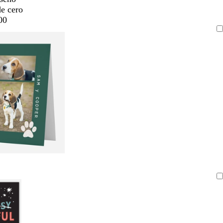
de cero
00