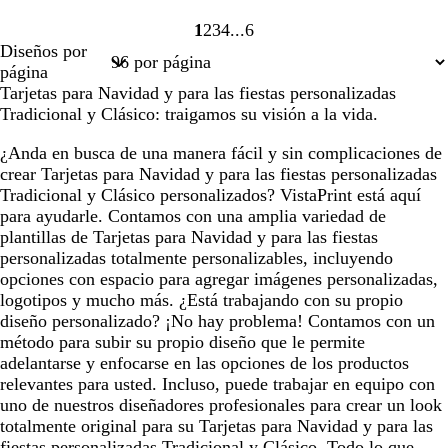
1
2
3
4
6
Página
Página
Página
Página
Página
Diseños por
1
2
3
4
6
página
Tarjetas para Navidad y para las fiestas personalizadas
Tradicional y Clásico: traigamos su visión a la vida.
¿Anda en busca de una manera fácil y sin complicaciones de
crear Tarjetas para Navidad y para las fiestas personalizadas
Tradicional y Clásico personalizados? VistaPrint está aquí
para ayudarle. Contamos con una amplia variedad de
plantillas de Tarjetas para Navidad y para las fiestas
personalizadas totalmente personalizables, incluyendo
opciones con espacio para agregar imágenes personalizadas,
logotipos y mucho más. ¿Está trabajando con su propio
diseño personalizado? ¡No hay problema! Contamos con un
método para subir su propio diseño que le permite
adelantarse y enfocarse en las opciones de los productos
relevantes para usted. Incluso, puede trabajar en equipo con
uno de nuestros diseñadores profesionales para crear un look
totalmente original para su Tarjetas para Navidad y para las
fiestas personalizadas Tradicional y Clásico. Todo lo que