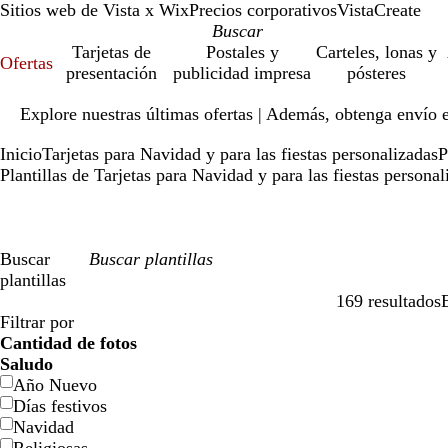
Sitios web de Vista x Wix
Precios corporativos
VistaCreate
Tarjetas de
Postales y
Carteles, lonas y
Ofertas
presentación
publicidad impresa
pósteres
Diapositiva
Explore nuestras últimas ofertas | Además, obtenga envío 
1
de
Inicio
Tarjetas para Navidad y para las fiestas personalizadas
P
1
Plantillas de Tarjetas para Navidad y para las fiestas person
Buscar
plantillas
169 resultados
Filtros
Filtrar por
Cantidad de fotos
Saludo
Año Nuevo
Días festivos
Navidad