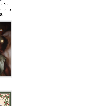
seño
de cero
00