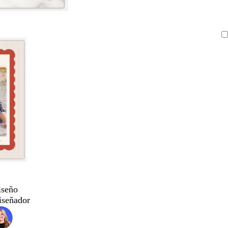
iseño
iseñador