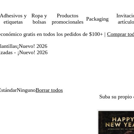
Adhesivos y
Ropa y
Productos
Invitaci
Packaging
etiquetas
bolsas
promocionales
artícul
económico gratis en todos los pedidos de $100+ |
Comprar toda
lantillas
¡Nuevo! 2026
alizadas - ¡Nuevo! 2026
Estándar
Ninguno
Borrar todos
Suba su propio 