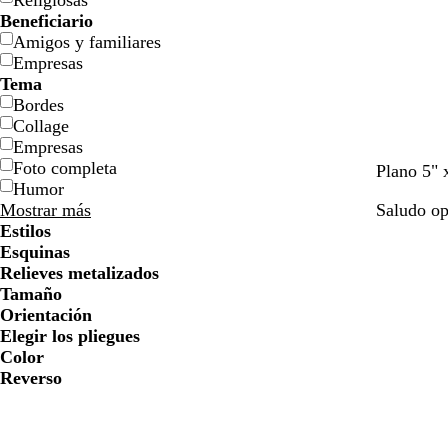
Religiosas
Beneficiario
Amigos y familiares
Empresas
Tema
Bordes
Collage
Empresas
Foto completa
t
g
g
v
a
Plano 5" 
Humor
o
r
r
e
z
Mostrar más
Saludo o
s
i
a
r
u
Estilos
t
s
n
d
l
Esquinas
a
a
e
o
Relieves metalizados
d
t
b
s
Tamaño
o
e
o
c
Orientación
s
u
Elegir los pliegues
q
r
Color
u
o
Reverso
e