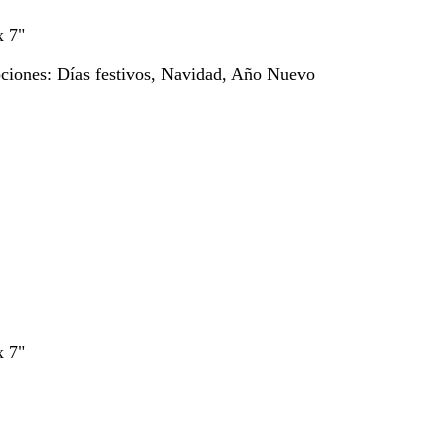
x 7"
pciones:
Días festivos, Navidad, Año Nuevo
x 7"