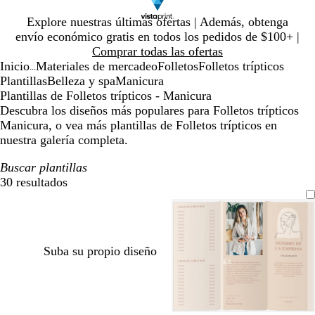
Diapositiva
Explore nuestras últimas ofertas | Además, obtenga
1
envío económico gratis en todos los pedidos de $100+ |
de
Comprar todas las ofertas
1
Inicio
Materiales de mercadeo
Folletos
Folletos trípticos
...
Plantillas
Belleza y spa
Manicura
Plantillas de Folletos trípticos - Manicura
Descubra los diseños más populares para Folletos trípticos
Manicura, o vea más plantillas de Folletos trípticos en
nuestra galería completa.
Buscar plantillas
30 resultados
Filtros
Suba su propio diseño