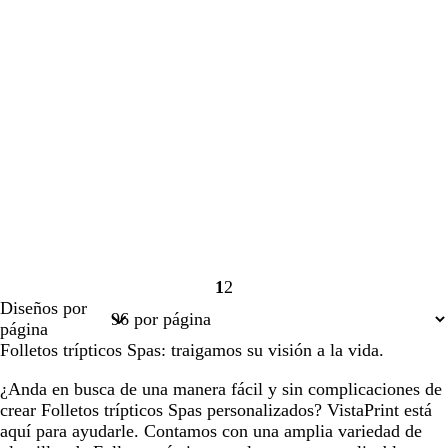
1
2
Página
Página
Diseños por
1
2
página
Folletos trípticos Spas: traigamos su visión a la vida.
¿Anda en busca de una manera fácil y sin complicaciones de
crear Folletos trípticos Spas personalizados? VistaPrint está
aquí para ayudarle. Contamos con una amplia variedad de