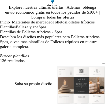
Diapositiva
Explore nuestras últimas ofertas | Además, obtenga
1
envío económico gratis en todos los pedidos de $100+ |
de
Comprar todas las ofertas
1
Inicio
Materiales de mercadeo
Folletos
Folletos trípticos
...
Plantillas
Belleza y spa
Spas
Plantillas de Folletos trípticos - Spas
Descubra los diseños más populares para Folletos trípticos
Spas, o vea más plantillas de Folletos trípticos en nuestra
galería completa.
Buscar plantillas
136 resultados
Filtros
Suba su propio diseño